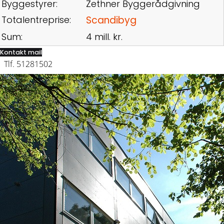
Byggestyrer:
Zethner Byggerådgivning
Totalentreprise:
Scandibyg
Sum:
4 mill. kr.
Kontakt mail
Tlf. 51281502