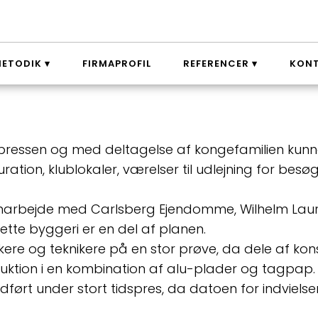
METODIK
FIRMAPROFIL
REFERENCER
KON
 pressen og med deltagelse af kongefamilien kunne 
tion, klublokaler, værelser til udlejning for b
amarbejde med Carlsberg Ejendomme, Wilhelm Lau
te byggeri er en del af planen.
ere og teknikere på en stor prøve, da dele af kons
uktion i en kombination af alu-plader og tagpap.
ørt under stort tidspres, da datoen for indviels