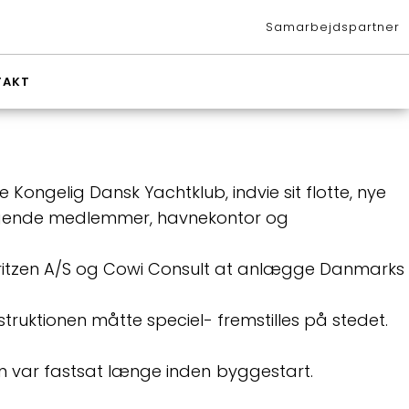
Samarbejdspartner
TAKT
Kongelig Dansk Yachtklub, indvie sit flotte, nye
esøgende medlemmer, havnekontor og
ritzen A/S og Cowi Consult at anlægge Danmarks
truktionen måtte speciel- fremstilles på stedet.
en var fastsat længe inden
byggestart.