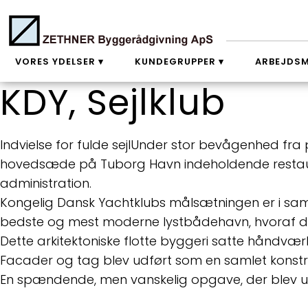
VORES YDELSER
KUNDEGRUPPER
ARBEJDS
KDY, Sejlklub
Indvielse for fulde sejlUnder stor bevågenhed fra
hovedsæde på Tuborg Havn indeholdende restaura
administration.
Kongelig Dansk Yachtklubs målsætningen er i s
bedste og mest moderne lystbådehavn, hvoraf det
Dette arkitektoniske flotte byggeri satte håndværk
Facader og tag blev udført som en samlet konstr
En spændende, men vanskelig opgave, der blev udf