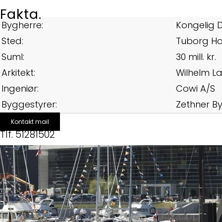
Fakta.
Bygherre:
Kongelig 
Sted:
Tuborg Ha
Suml:
30 mill. kr.
Arkitekt:
Wilhelm La
Ingeniør:
Cowi A/S
Byggestyrer:
Zethner B
Kontakt mail
Tlf. 51281502